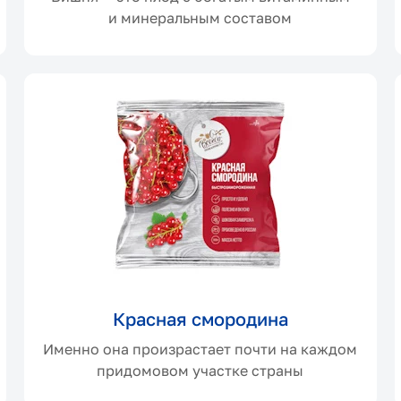
и минеральным составом
Отправить
Нажимая на кнопку, я соглашаюсь на
обработку персональных
данных
и принимаю условия
Политики конфиденциальности
Красная смородина
Именно она произрастает почти на каждом
придомовом участке страны