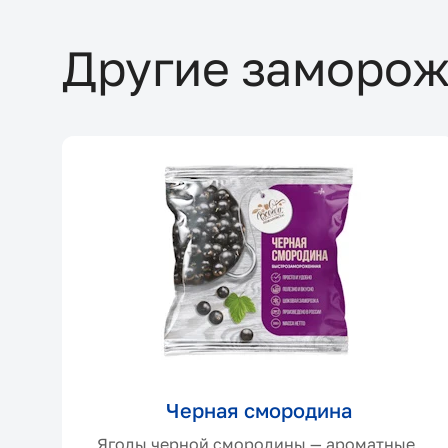
Другие заморож
До
jp
Черная смородина
Ягоды черной смородины — ароматные,