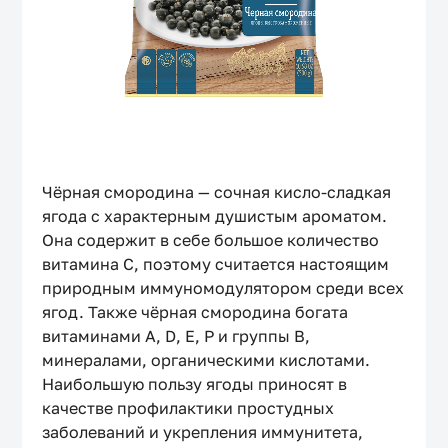
Допустимые форматы файлов — zip, 7zip, doc, docx, txt,
png, jpeg, jpg. Не больше 10 Мб
Отправить
Нажимая на кнопку, я соглашаюсь на
обработку
персональных данных
и принимаю условия
Политики
конфиденциальности
Чёрная смородина — сочная кисло-сладкая
ягода с характерным душистым ароматом.
Она содержит в себе большое количество
витамина С, поэтому считается настоящим
природным иммуномодулятором среди всех
ягод. Также чёрная смородина богата
витаминами А, D, E, P и группы В,
минералами, органическими кислотами.
Наибольшую пользу ягоды приносят в
качестве профилактики простудных
заболеваний и укрепления иммунитета,