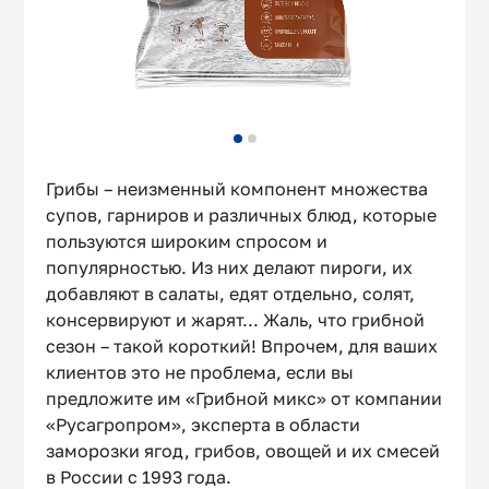
Допустимые форматы файлов — zip, 7zip, doc, docx, txt,
png, jpeg, jpg. Не больше 10 Мб
Отправить
Нажимая на кнопку, я соглашаюсь на
обработку
персональных данных
и принимаю условия
Политики
Грибы – неизменный компонент множества
конфиденциальности
супов, гарниров и различных блюд, которые
пользуются широким спросом и
популярностью. Из них делают пироги, их
добавляют в салаты, едят отдельно, солят,
консервируют и жарят... Жаль, что грибной
сезон – такой короткий! Впрочем, для ваших
клиентов это не проблема, если вы
предложите им «Грибной микс» от компании
«Русагропром», эксперта в области
заморозки ягод, грибов, овощей и их смесей
в России с 1993 года.