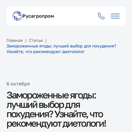
Русагропром
Оставить заявку
Главная
Статьи
Ваше имя
Замороженные ягоды: лучший выбор для похудения?
Узнайте, что рекомендуют диетологи!
Данные не отправлены
Ваша заявка принята
Менеджер свяжется с вами в течение дня
Менеджер свяжется с вами в течение дня
Номер телефона
6 октября
Позвонить
Понятно
E-mail
Замороженные ягоды:
лучший выбор для
похудения? Узнайте, что
Перетащите или
загрузите
файлы
рекомендуют диетологи!