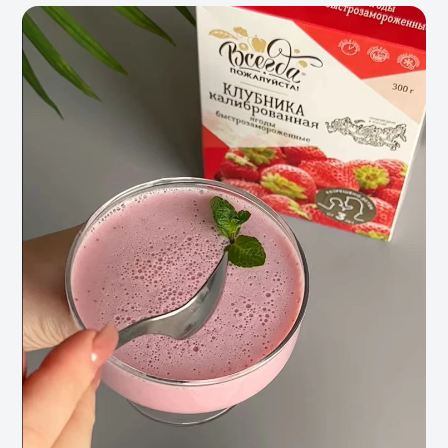
Допустимые форматы файлов — zip, 7zip, doc, docx, txt,
png, jpeg, jpg. Не больше 10 Мб
Отправить
Нажимая на кнопку, я соглашаюсь на
обработку
персональных данных
и принимаю условия
Политики
конфиденциальности